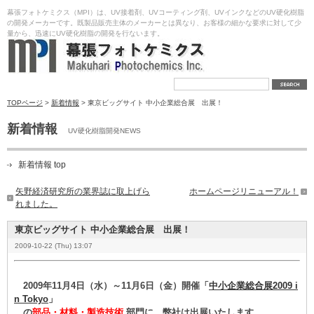
幕張フォトケミクス（MPI）は、UV接着剤、UVコーティング剤、UVインクなどのUV硬化樹脂
の開発メーカーです。既製品販売主体のメーカーとは異なり、お客様の細かな要求に対して少
量から、迅速にUV硬化樹脂の開発を行ないます。
TOPページ
>
新着情報
> 東京ビッグサイト 中小企業総合展 出展！
新着情報
UV硬化樹脂開発NEWS
新着情報 top
矢野経済研究所の業界誌に取上げら
ホームページリニューアル！
れました。
東京ビッグサイト 中小企業総合展 出展！
2009-10-22 (Thu) 13:07
2009年11月4日（水）～11月6日（金）開催「
中小企業総合展2009 i
n Tokyo
」
の
部品・材料・製造技術
部門に、弊社は出展いたします。