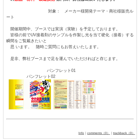
対象： メーカー様開発テーマ・商社様販売ル
ート
開催期間中、ブースでは実演（実験）を予定しております。
皆様の前でUV接着剤のサンプルを作製し光を当て硬化（接着）する
瞬間をご覧戴きたいと
思 います。 随時ご質問にもお答えいたします。
是非、弊社ブースまで足を運んでいただければと存じます。
パンフレット01
パンフレット02
Info
｜
comments（0）
｜
trackback（0）